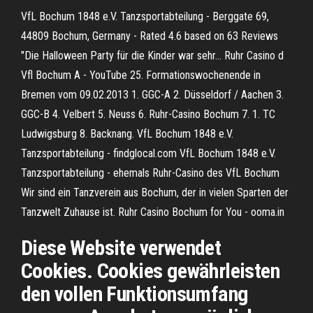
VfL Bochum 1848 e.V. Tanzsportabteilung - Berggate 69,
44809 Bochum, Germany - Rated 4.6 based on 63 Reviews
"Die Halloween Party für die Kinder war sehr... Ruhr Casino d
Vfl Bochum A - YouTube 25. Formationswochenende in
Bremen vom 09.02.2013 1. GGC-A 2. Düsseldorf / Aachen 3.
GGC-B 4. Velbert 5. Neuss 6. Ruhr-Casino Bochum 7. 1. TC
Ludwigsburg 8. Backnang. VfL Bochum 1848 e.V.
Tanzsportabteilung - findglocal.com VfL Bochum 1848 e.V.
Tanzsportabteilung - ehemals Ruhr-Casino des VfL Bochum
Wir sind ein Tanzverein aus Bochum, der in vielen Sparten der
Tanzwelt Zuhause ist. Ruhr Casino Bochum for You - ooma.in
Diese Website verwendet
Cookies. Cookies gewährleisten
den vollen Funktionsumfang